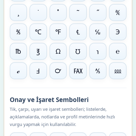
¸
˙
˚
˜
˝
℀
℁
℃
℉
℄
℆
℈
℔
℥
Ω
℧
℩
℮
ℯ
Ⅎ
℺
℻
⅍
⅏
Onay ve İşaret Sembolleri
Tik, çarpı, uyarı ve işaret sembolleri; listelerde,
açıklamalarda, notlarda ve profil metinlerinde hızlı
vurgu yapmak için kullanılabilir.