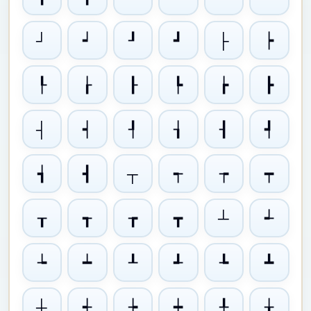
┘
┙
┚
┛
├
┝
┞
┟
┠
┡
┢
┣
┤
┥
┦
┧
┨
┩
┪
┫
┬
┭
┮
┯
┰
┱
┲
┳
┴
┵
┶
┷
┸
┹
┺
┻
┼
┽
┾
┿
╀
╁