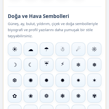
Doğa ve Hava Sembolleri
Güneş, ay, bulut, yıldırım, çiçek ve doğa sembolleriyle
biyografi ve profil yazılarını daha yumuşak bir stile
taşıyabilirsiniz.
☀
☁
☂
☃
☄
☼
☔
⚡
☽
☾
❄
❅
❆
✺
✹
✸
✷
✶
✿
❀
❁
❃
❋
✾