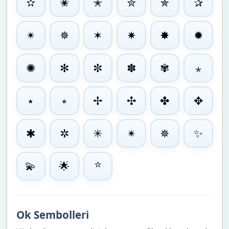
✫
✬
✭
✮
✯
✰
✴
✵
✶
✷
✸
✹
✺
✻
✼
✽
✾
⋆
⭑
⭒
✢
✣
✤
✥
✱
✲
✳
✴
✵
✨
⭐
💫
🌟
Ok Sembolleri