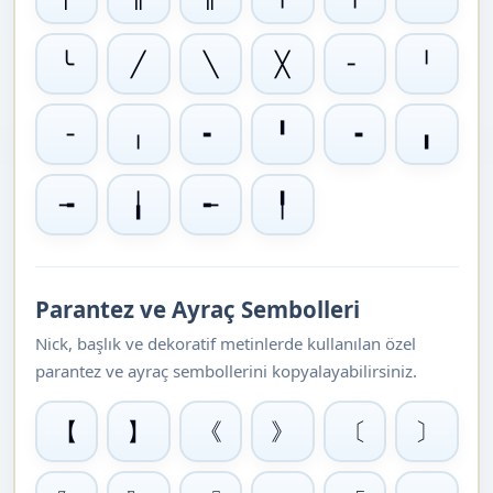
╰
╱
╲
╳
╴
╵
╶
╷
╸
╹
╺
╻
╼
╽
╾
╿
Parantez ve Ayraç Sembolleri
Nick, başlık ve dekoratif metinlerde kullanılan özel
parantez ve ayraç sembollerini kopyalayabilirsiniz.
【
】
《
》
〔
〕