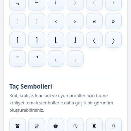
﹃
﹄
﹙
﹚
﹛
﹜
﹝
﹞
‹
›
«
»
⌈
⌉
⌊
⌋
〈
〉
⌜
⌝
⌞
⌟
Taç Sembolleri
Kral, kraliçe, klan adı ve oyun profilleri için taç ve
kraliyet temalı sembollerle daha güçlü bir görünüm
oluşturabilirsiniz.
♛
♕
♚
♔
♜
♖