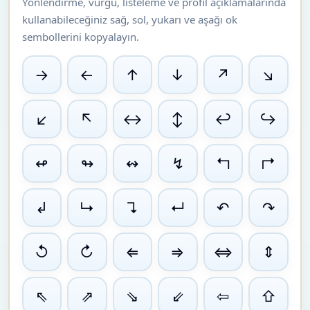
Yönlendirme, vurgu, listeleme ve profil açıklamalarında
kullanabileceğiniz sağ, sol, yukarı ve aşağı ok
sembollerini kopyalayın.
→
←
↑
↓
↗
↘
↙
↖
↔
↕
↩
↪
↫
↬
↭
↯
↰
↱
↲
↳
↴
↵
↶
↷
↺
↻
⇐
⇒
⇔
⇕
⇖
⇗
⇘
⇙
⇦
⇧