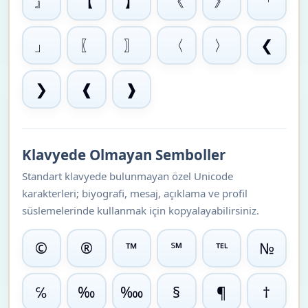
』
【
】
《
》
「
」
〖
〗
〈
〉
❮
❯
❰
❱
Klavyede Olmayan Semboller
Standart klavyede bulunmayan özel Unicode
karakterleri; biyografi, mesaj, açıklama ve profil
süslemelerinde kullanmak için kopyalayabilirsiniz.
©
®
™
℠
℡
№
℅
‰
‱
§
¶
†