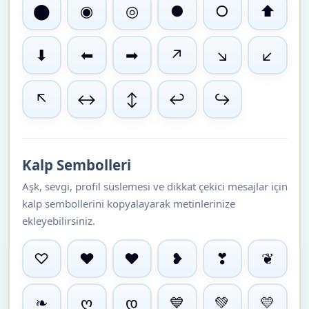
⬤
◉
◎
●
○
⬆
⬇
⬅
➡
↗
↘
↙
↖
↔
↕
↩
↪
Kalp Sembolleri
Aşk, sevgi, profil süslemesi ve dikkat çekici mesajlar için
kalp sembollerini kopyalayarak metinlerinize
ekleyebilirsiniz.
♡
♥
❤
❥
❣
❦
❧
ღ
დ
💙
💚
💛