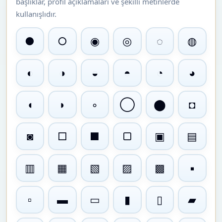
başlıklar, profil açıklamaları ve şekilli metinlerde
kullanışlıdır.
●
○
◉
◎
◌
◍
◐
◑
◒
◓
◔
◕
◖
◗
◦
◯
⬤
◘
◙
□
■
▢
▣
▤
▥
▦
▧
▨
▩
▪
▫
▬
▭
▮
▯
▰