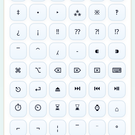
‡
•
‣
⁂
※
‽
¿
¡
‼
⁇
⁈
⁉
‾
⁀
⁁
⁃
⁌
⁍
⌘
⌥
⌫
⌦
⌧
⌨
⏭
⏮
⏯
⎋
⏎
⏏
⏱
⏲
⏳
⌛
⌚
⌂
⌐
¬
¦
¯
¨
°