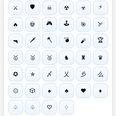
🛡
⚡
⚔
☠
☢
☣
🎮
🕹
🔥
💀
🎯
🏹
🗡
🪓
💣
🏆
🔫
🧨
🥇
🥈
🥉
♞
♜
♛
〆
乂
彡
么
✪
✯
۞
🎲
♠
♣
♥
♦
♤
♧
♡
♢