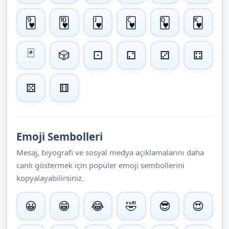
🂹
🂺
🂻
🂼
🂽
🂾
🃏
🎲
⚀
⚁
⚂
⚃
⚄
⚅
Emoji Sembolleri
Mesaj, biyografi ve sosyal medya açıklamalarını daha
canlı göstermek için popüler emoji sembollerini
kopyalayabilirsiniz.
😀
😁
😂
🤣
😎
😍