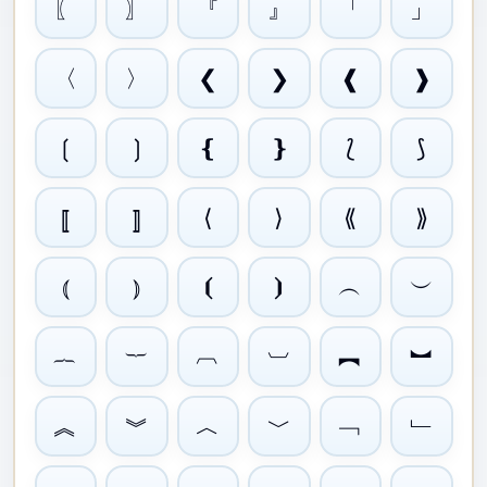
〖
〗
『
』
「
」
〈
〉
❮
❯
❰
❱
❲
❳
❴
❵
⟅
⟆
⟨
⟩
⟪
⟫
⟦
⟧
︵
︶
⦅
⦆
⦗
⦘
︷
︸
︹
︺
︻
︼
︽
︾
︿
﹀
﹁
﹂