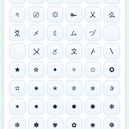
๛
々
乂
么
۞
〄
爻
メ
ミ
ム
ヅ
ゞ
ゝ
〤
〥
〩
〴
〵
★
☆
✦
✧
✩
✪
✫
✬
✭
✮
✯
✰
✶
✷
✸
✹
✺
✻
✼
✽
✾
✿
❀
❁