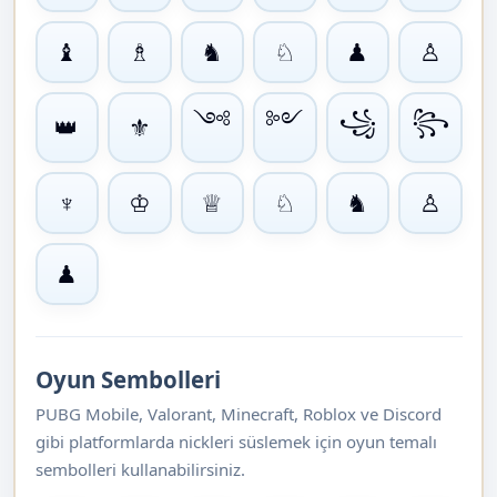
♝
♗
♞
♘
♟
♙
༺
༻
꧁
꧂
👑
⚜
♆
♔
♕
♘
♞
♙
♟
Oyun Sembolleri
PUBG Mobile, Valorant, Minecraft, Roblox ve Discord
gibi platformlarda nickleri süslemek için oyun temalı
sembolleri kullanabilirsiniz.