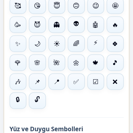
🥰
😘
😇
🙃
😉
🤩
👽
🥳
😈
👻
🤖
🔥
⚡
✨
🌙
☀
🌈
🍀
🌹
🌸
🌺
🌼
🍁
🎵
🎶
📌
📍
✅
☑
❌
🔒
🔓
Yüz ve Duygu Sembolleri