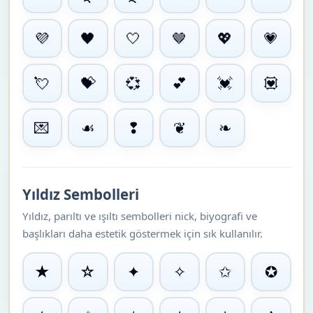
💜
🖤
🤍
🤎
💖
💗
💘
💝
💞
💕
💓
💟
💌
☙
❢
❦
❧
Yıldız Sembolleri
Yıldız, parıltı ve ışıltı sembolleri nick, biyografi ve
başlıkları daha estetik göstermek için sık kullanılır.
★
☆
✦
✧
✩
✪