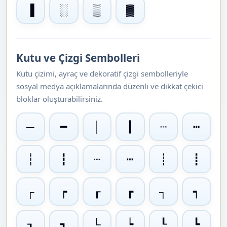
▐
░
▒
▓
Kutu ve Çizgi Sembolleri
Kutu çizimi, ayraç ve dekoratif çizgi sembolleriyle
sosyal medya açıklamalarında düzenli ve dikkat çekici
bloklar oluşturabilirsiniz.
─
━
│
┃
┄
┅
┆
┇
┈
┉
┊
┋
┌
┍
┎
┏
┐
┑
┒
┓
└
┕
┖
┗