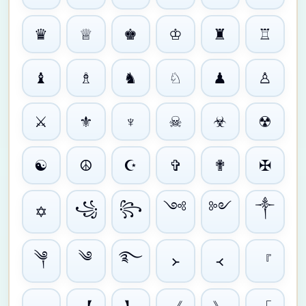
♛
♕
♚
♔
♜
♖
♝
♗
♞
♘
♟
♙
⚔
⚜
♆
☠
☣
☢
☯
☮
☪
✞
✟
✠
༺
༻
༒
꧁
꧂
✡
༆
༄
࿐
『
᚛
᚜