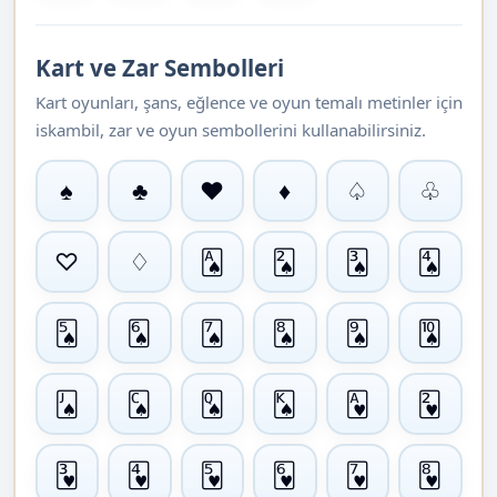
Kart ve Zar Sembolleri
Kart oyunları, şans, eğlence ve oyun temalı metinler için
iskambil, zar ve oyun sembollerini kullanabilirsiniz.
♠
♣
♥
♦
♤
♧
♡
♢
🂡
🂢
🂣
🂤
🂥
🂦
🂧
🂨
🂩
🂪
🂫
🂬
🂭
🂮
🂱
🂲
🂳
🂴
🂵
🂶
🂷
🂸