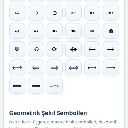
➯
➱
➲
➳
➵
➸
➺
➻
➼
➽
➾
⟰
⟱
⟲
⟳
⟴
⟵
⟶
⟷
⟸
⟹
⟺
⟻
⟼
⟽
⟾
⟿
Geometrik Şekil Sembolleri
Daire, kare, üçgen, elmas ve blok sembolleri; dekoratif