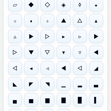
▱
◆
◇
◈
◊
⬥
⬦
⬧
⬨
▲
△
▴
▵
▶
▷
▸
▹
►
▻
▼
▽
▾
▿
◀
◁
◂
◃
◄
◅
◢
◣
◤
◥
▁
▂
▃
▄
▅
▆
▇
█
▌