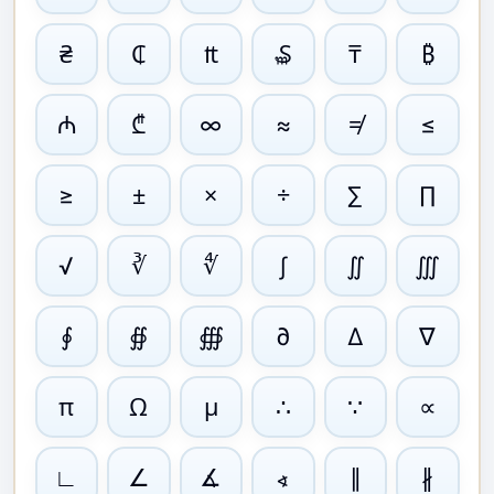
₴
₵
₶
₷
₸
₿
₼
₾
∞
≈
≠
≤
≥
±
×
÷
∑
∏
√
∛
∜
∫
∬
∭
∮
∯
∰
∂
∆
∇
π
Ω
µ
∴
∵
∝
∟
∠
∡
∥
∦
∢