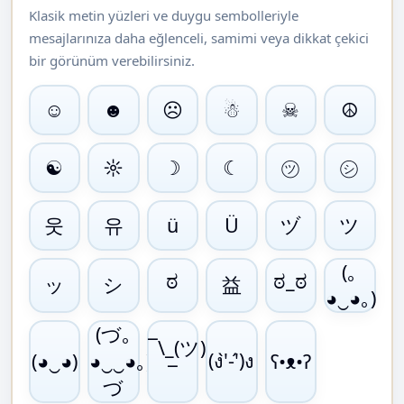
Klasik metin yüzleri ve duygu sembolleriyle
mesajlarınıza daha eğlenceli, samimi veya dikkat çekici
bir görünüm verebilirsiniz.
☺
☻
☹
☃
☠
☮
㋡
㋛
☯
☼
☽
☾
웃
유
ヅ
ツ
ü
Ü
(｡
ಠ
ಠ_ಠ
ッ
シ
益
◕‿◕｡)
(づ｡
¯\_(ツ)_/
(ง'̀-'́)ง
(◕‿◕)
◕‿‿◕｡)
ʕ•ᴥ•ʔ
¯
づ