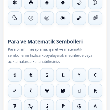
✽
☘
♣
🍀
🌙
🌛
🌜
🌝
🌞
🌟
🌠
🌈
Para ve Matematik Sembolleri
Para birimi, hesaplama, işaret ve matematik
sembollerini hızlıca kopyalayarak metinlerde veya
açıklamalarda kullanabilirsiniz.
₺
€
$
£
¥
¢
₽
₹
₩
₪
₫
₭
₮
₯
₰
₱
₲
₳