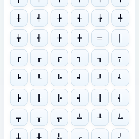
╂
╃
╄
╅
╆
╇
╈
╉
╊
╋
═
║
╒
╓
╔
╕
╖
╗
╘
╙
╚
╛
╜
╝
╞
╟
╠
╡
╢
╣
╤
╥
╦
╧
╨
╩
╪
╫
╬
╭
╮
╯