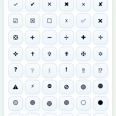
✓
✔
✕
✖
✗
✘
☑
☒
☐
☓
✅
❌
❎
➕
➖
➗
✚
✛
✜
✝
✞
✟
✠
✡
❓
❗
❔
❕
‼
⁉
⚡
⛔
🟠
⚠
🚫
🔴
🟡
🟢
🟣
⚪
⚫
🔵