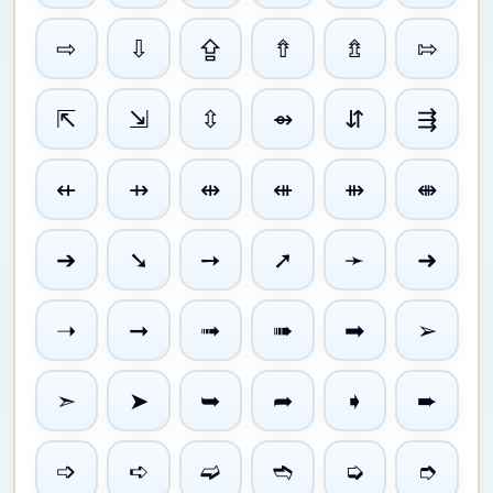
⇨
⇩
⇪
⇮
⇯
⇰
⇱
⇲
⇳
⇴
⇵
⇶
⇷
⇸
⇹
⇺
⇻
⇼
➔
➘
➙
➚
➛
➜
➝
➞
➟
➠
➡
➢
➣
➤
➥
➦
➧
➨
➩
➪
➫
➬
➭
➮